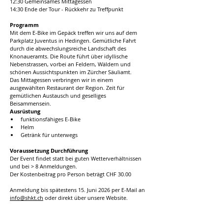
12:30 Gemeinsames Mittagessen 
14:30 Ende der Tour - Rückkehr zu Treffpunkt 
Programm
Mit dem E-Bike im Gepäck treffen wir uns auf dem 
Parkplatz Juventus in Hedingen. Gemütliche Fahrt 
durch die abwechslungsreiche Landschaft des 
Knonaueramts. Die Route führt über idyllische 
Nebenstrassen, vorbei an Feldern, Wäldern und 
schönen Aussichtspunkten im Zürcher Säuliamt. 
Das Mittagessen verbringen wir in einem 
ausgewählten Restaurant der Region. Zeit für 
gemütlichen Austausch und geselliges 
Beisammensein.
Ausrüstung
funktionsfähiges E-Bike
Helm
Getränk für unterwegs
Voraussetzung Durchführung
Der Event findet statt bei guten Wetterverhältnissen 
und bei > 8 Anmeldungen. 
Der Kostenbeitrag pro Person beträgt CHF 30.00
Anmeldung bis spätestens 15. Juni 2026 per E-Mail an 
info@shkt.ch
 oder direkt über unsere 
Website.