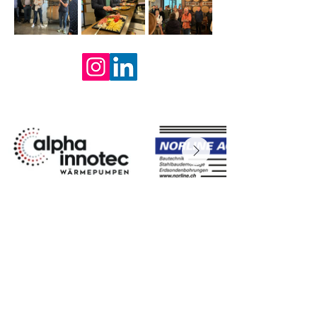
ADRESSE
shkt Vereinigung für Gebäudetechniker
Bahnhofstrasse 10
6300 Zug
KONTAKT
Tel.:
058 058 58 50