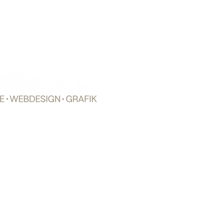
FOTOGRAFIE | WEBDESIGN |
Andy Hunger Fotostudio
Te
Mobile und Whatsapp T
HKT Vereinigung für Gebäudetechniker