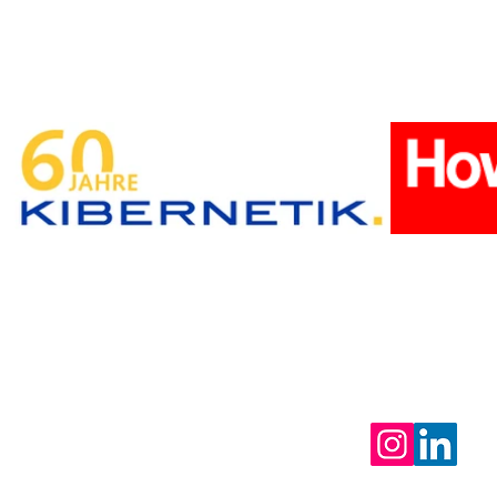
KONTAKT
ung für Gebäudetechniker
Tel.: 058 058 58
se 10
E-Mail:
info@sh
|
IMPRESSUM
|
STATUTEN