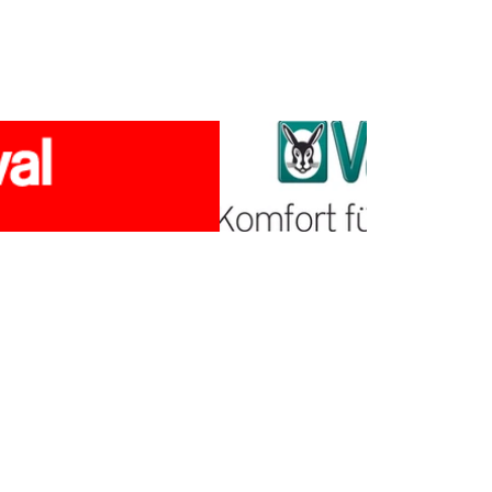
 50
kt.ch