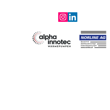
ADRESSE
shkt Vereinig
Bahnhofstras
6300 Zug
DATENSCHUTZ